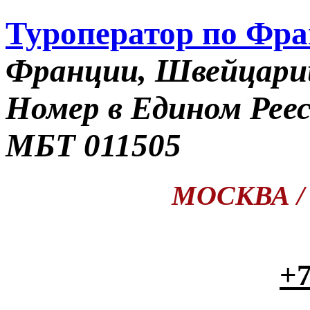
Туроператор по Фр
Франции, Швейцари
Номер в Едином Рее
МБТ 011505
МОСКВА / П
+7