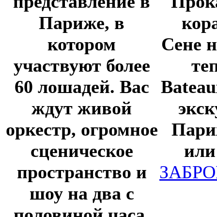
представление в
Прок
Париже, в
кор
котором
Сене 
участвуют более
те
60 лошадей. Вас
Bateau
ждут живой
экск
оркестр, огромное
Пари
сценическое
или
пространство и
ЗАБР
шоу на два с
половиной часа.