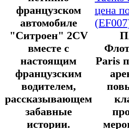
французском
автомобиле
"Ситроен" 2CV
П
вместе с
Флот
настоящим
Paris 
французским
аре
водителем,
пов
рассказывающем
кл
забавные
пр
истории.
меро