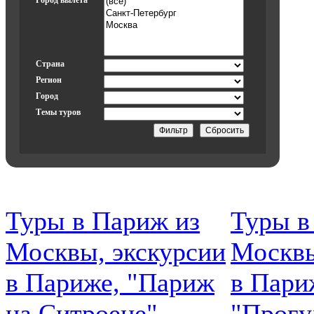
Город вылета
Страна
Регион
Город
Темы туров
Туры в Париж из
Туры в
Москвы, экскурсии
Москвы
в Париже, "Париж
в Пари
на Ситроене"
"Прогу