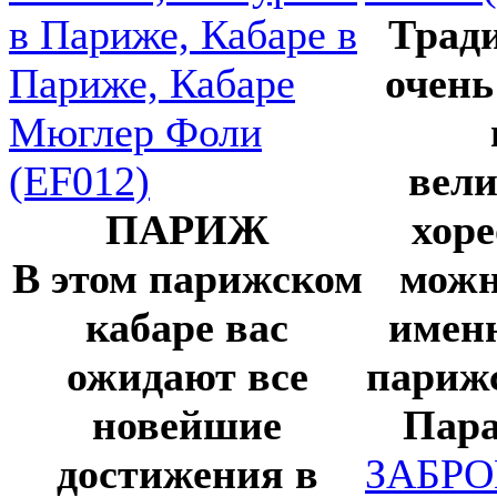
Трад
очень
вел
ПАРИЖ
хор
В этом парижском
можн
кабаре вас
именн
ожидают все
париж
новейшие
Пара
достижения в
ЗАБР