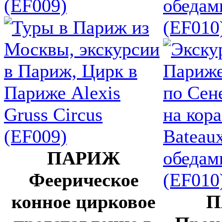
(EF009)
обедам
(EF010
ПАРИЖ
Феерическое
конное цирковое
П