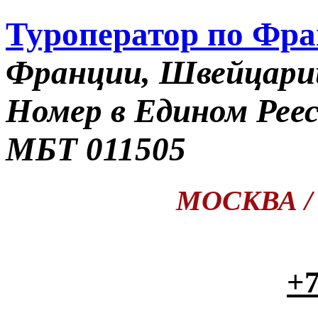
Туроператор по Фр
Франции, Швейцари
Номер в Едином Рее
МБТ 011505
МОСКВА / П
+7