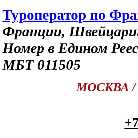
Туроператор по Фр
Франции, Швейцари
Номер в Едином Рее
МБТ 011505
МОСКВА / П
+7