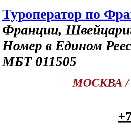
Туроператор по Фр
Франции, Швейцари
Номер в Едином Рее
МБТ 011505
МОСКВА / П
+7