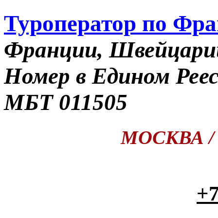
Туроператор по Фр
Франции, Швейцари
Номер в Едином Рее
МБТ 011505
МОСКВА / П
+7