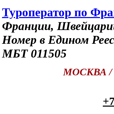
Туроператор по Фр
Франции, Швейцари
Номер в Едином Рее
МБТ 011505
МОСКВА / П
+7