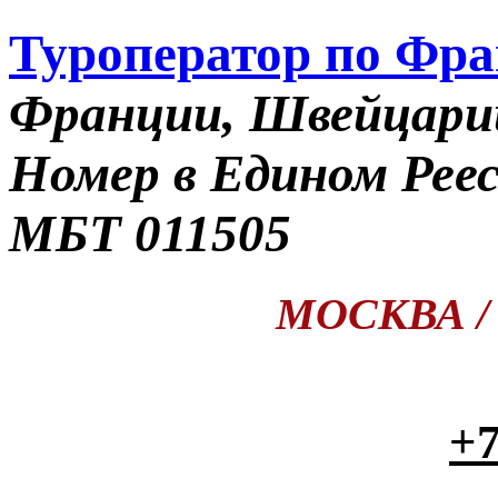
Туроператор по Фр
Франции, Швейцари
Номер в Едином Рее
МБТ 011505
МОСКВА / П
+7