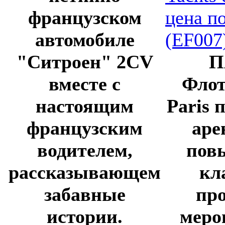
французском
автомобиле
"Ситроен" 2CV
П
вместе с
Флот
настоящим
Paris 
французским
аре
водителем,
пов
рассказывающем
кл
забавные
пр
истории.
меро