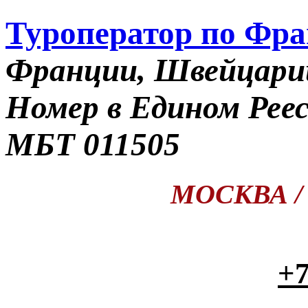
Туроператор по Фр
Франции, Швейцари
Номер в Едином Рее
МБТ 011505
МОСКВА / П
+7