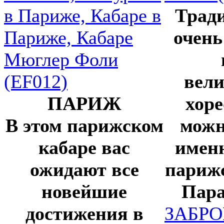
Трад
очень
вел
ПАРИЖ
хор
В этом парижском
можн
кабаре вас
именн
ожидают все
париж
новейшие
Пара
достижения в
ЗАБР