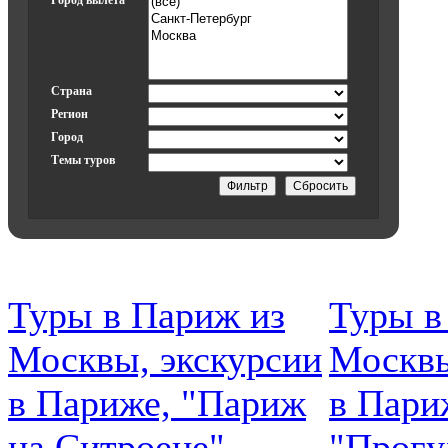
Город вылета
Страна
Регион
Город
Темы туров
Туры в Париж из
Туры в
Москвы, экскурсии
Москвы
в Париже, "Париж
в Пари
на Ситроене"
"Прогу