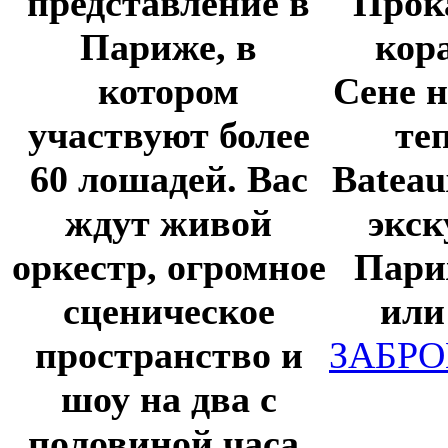
представление в
Прок
Париже, в
кор
котором
Сене 
участвуют более
те
60 лошадей. Вас
Bateau
ждут живой
экск
оркестр, огромное
Пари
сценическое
или
пространство и
ЗАБР
шоу на два с
половиной часа.