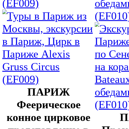
(EF009)
обедам
(EF010
ПАРИЖ
Феерическое
конное цирковое
П