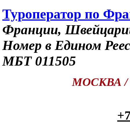
Туроператор по Фр
Франции, Швейцари
Номер в Едином Рее
МБТ 011505
МОСКВА / П
+7