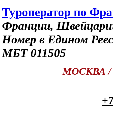
Туроператор по Фр
Франции, Швейцари
Номер в Едином Рее
МБТ 011505
МОСКВА / П
+7