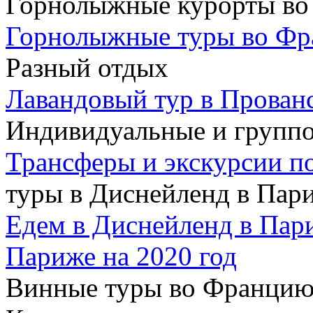
Горнолыжные курорты во
Горнолыжные туры во Ф
Разный отдых
Лавандовый тур в Прован
Индивидуальные и групп
Трансферы и экскурсии п
туры в Диснейленд в Пар
Едем в Диснейленд в Пар
Париже на 2020 год
Винные туры во Францию