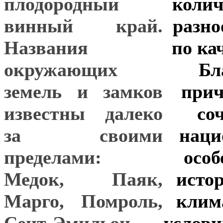
плодородный
колич
винный край.
разно
Названия
по ка
окружающих
Бл
земель и замков
прич
известны далеко
со
за своими
наци
пределами:
особ
Медок, Паяк,
исто
Марго, Помроль,
клим
Сент-Эмильон,
услов