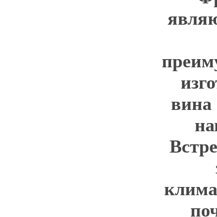
являю
преим
изг
вина
на
Встр
клима
по