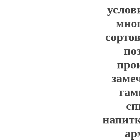
услов
мно
сорто
по
про
заме
гам
сп
напитк
ар