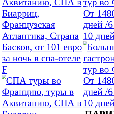
Аквитанию, СПА в
тур во
Биарриц,
От 1480
Французская
дней /6
Атлантика, Страна
10 дней
Басков, от 101 евро
за ночь в спа-отеле
F
ПАРИ