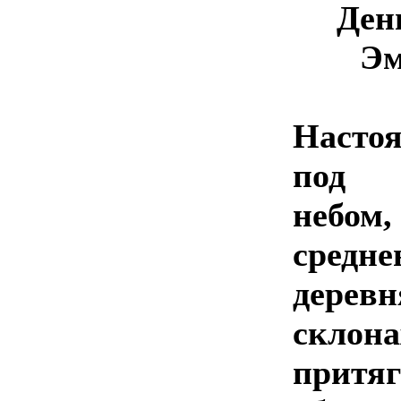
Ден
Эм
Насто
под 
небом
средне
дер
скло
прит