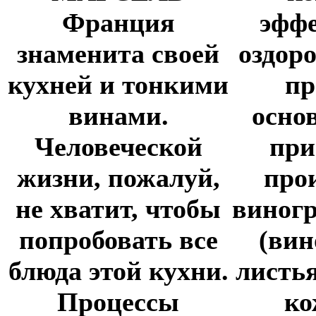
Франция
эфф
знаменита своей
оздор
кухней и тонкими
пр
винами.
осно
Человеческой
при
жизни, пожалуй,
про
не хватит, чтобы
виног
попробовать все
(вин
блюда этой кухни.
листья
Процессы
ко