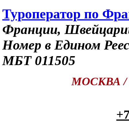
Туроператор по Фр
Франции, Швейцари
Номер в Едином Рее
МБТ 011505
МОСКВА / П
+7