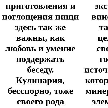
приготовления и
эк
поглощения пищи
вин
здесь так же
т
важны, как
це
любовь и умение
св
поддержать
г
беседу.
источ
Кулинария,
котор
бесспорно, тоже
мине
своего рода
эле