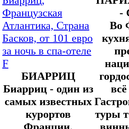
-
Во 
кухн
пр
наци
БИАРРИЦ
гордо
Биарриц - один из
всё
самых известных
Гастро
курортов
туры т
Франции,
винны