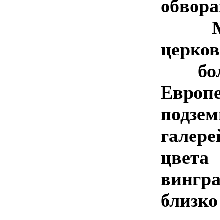
обвора
Мон
церко
бол
Европ
подзе
галере
цвет
вингр
близко