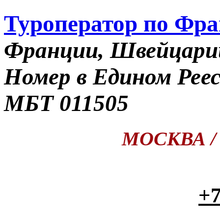
Туроператор по Фр
Франции, Швейцари
Номер в Едином Рее
МБТ 011505
МОСКВА / П
+7