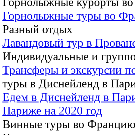
Горнолыжные курорты во
Горнолыжные туры во Ф
Разный отдых
Лавандовый тур в Прован
Индивидуальные и групп
Трансферы и экскурсии п
туры в Диснейленд в Пар
Едем в Диснейленд в Пар
Париже на 2020 год
Винные туры во Францию