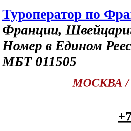
Туроператор по Фр
Франции, Швейцари
Номер в Едином Рее
МБТ 011505
МОСКВА / П
+7