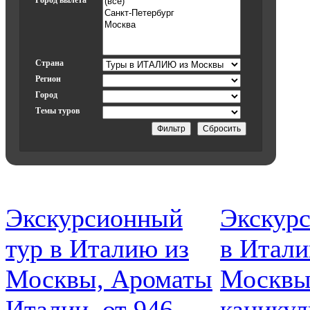
Город вылета
Страна
Регион
Город
Темы туров
Экскурсионный
Экскур
тур в Италию из
в Итали
Москвы, Ароматы
Москвы
Италии, от 946
каникул