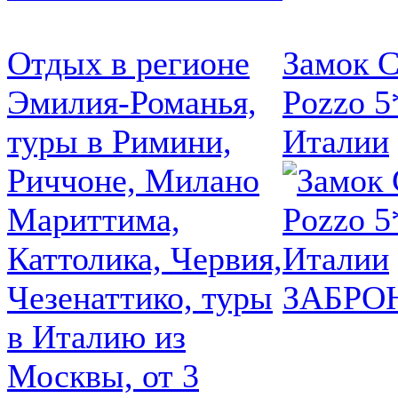
Отдых в регионе
Замок C
Эмилия-Романья,
Pozzo 5
туры в Римини,
Италии
Риччоне, Милано
Мариттима,
Каттолика, Червия,
Чезенаттико, туры
ЗАБРО
в Италию из
Москвы, от 3