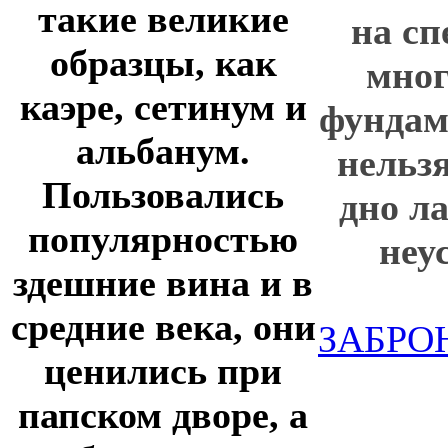
такие великие
на с
образцы, как
мно
каэре, сетинум и
фундам
альбанум.
нельз
Пользовались
дно л
популярностью
неу
здешние вина и в
средние века, они
ЗАБРО
ценились при
папском дворе, а