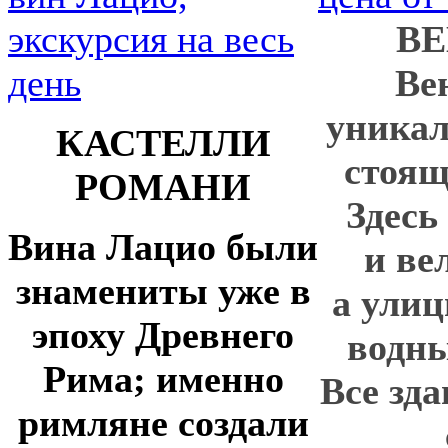
В
Ве
уникал
КАСТЕЛЛИ
стоящ
РОМАНИ
Здесь
Вина Лацио были
и ве
знамениты уже в
а ули
эпоху Древнего
водны
Рима; именно
Все зд
римляне создали