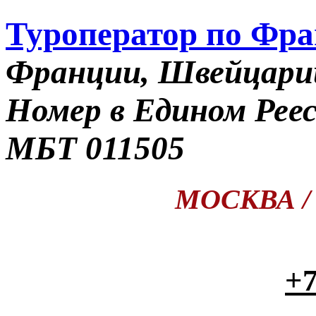
Туроператор по Фр
Франции, Швейцари
Номер в Едином Рее
МБТ 011505
МОСКВА / П
+7