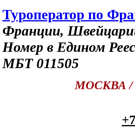
Туроператор по Фр
Франции, Швейцари
Номер в Едином Рее
МБТ 011505
МОСКВА / П
+7