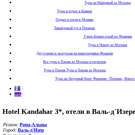
Туры на Маврикий из Москвы
Туры и отдых в Каннах
Отдых и отели в Монако
Лавандовый тур в Прованс
Учить французский во Франции
Туры в Ниццу из Москвы
Дегустации и экскурсии на виноградники Франции
Все туры в Париж из Москвы и регионов
Туры в Париж Туры в Париж из Москвы
Туры на Лазурный берег Франции - Прованс, Марсе
FR
RU
Hotel Kandahar 3*, отели в Валь-д`Изе
Регион:
Рона-Альпы
Город:
Валь-д'Изер