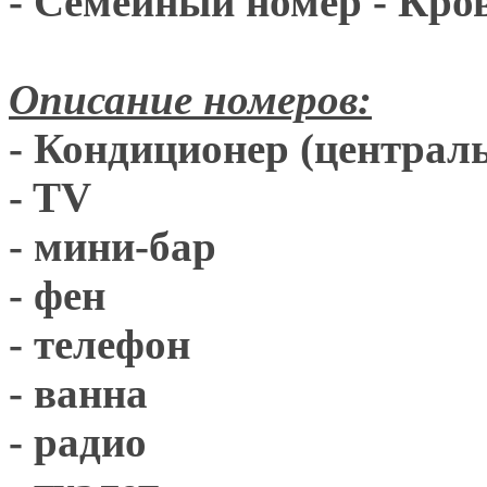
- Семейный номер - Кро
Описание номеров:
- Кондиционер (централ
- TV
- мини-бар
- фен
- телефон
- ванна
- радио