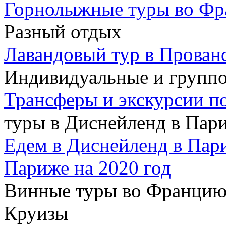
Горнолыжные туры во Ф
Разный отдых
Лавандовый тур в Прован
Индивидуальные и групп
Трансферы и экскурсии п
туры в Диснейленд в Пар
Едем в Диснейленд в Пар
Париже на 2020 год
Винные туры во Францию
Круизы