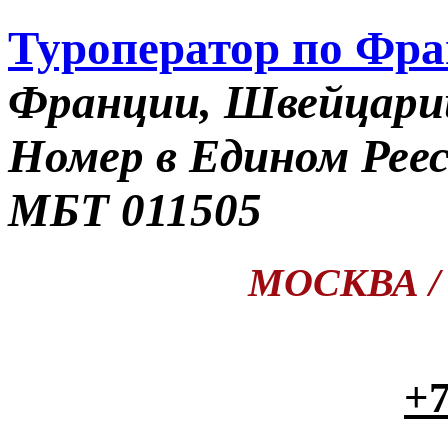
Туроператор по Фр
Франции, Швейцари
Номер в Едином Рее
МБТ 011505
МОСКВА / П
+7