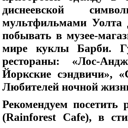
диснеевской симво
мультфильмами Уолта 
побывать в музее-магаз
мире куклы Барби. Гу
рестораны:
«
Лос-Андж
Йоркские сэндвичи
»
,
«
Любителей ночной жизни
Рекомендуем посетить 
(Rainforest Cafe), в с