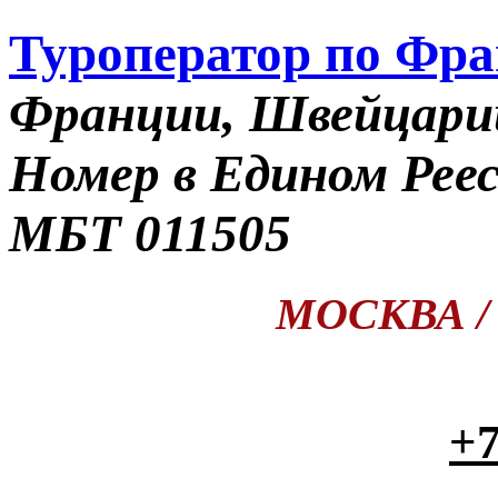
Туроператор по Фр
Франции, Швейцари
Номер в Едином Рее
МБТ 011505
МОСКВА / П
+7