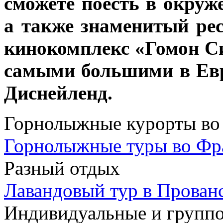
сможете поесть в окруж
а также знаменитый ре
кинокомплекс
«
Гомон С
самыми большими в Евр
Диснейленд.
Горнолыжные курорты во
Горнолыжные туры во Ф
Разный отдых
Лавандовый тур в Прован
Индивидуальные и групп