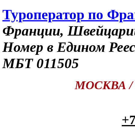
Туроператор по Фр
Франции, Швейцари
Номер в Едином Рее
МБТ 011505
МОСКВА / П
+7