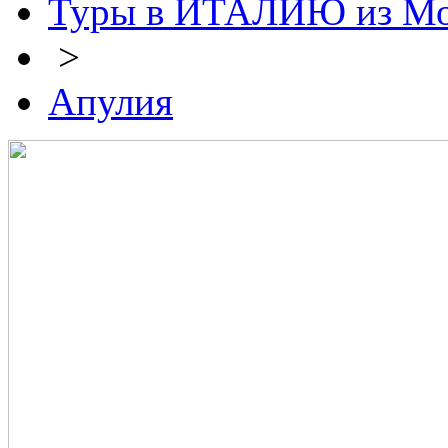
Туры в ИТАЛИЮ из М
>
Апулия