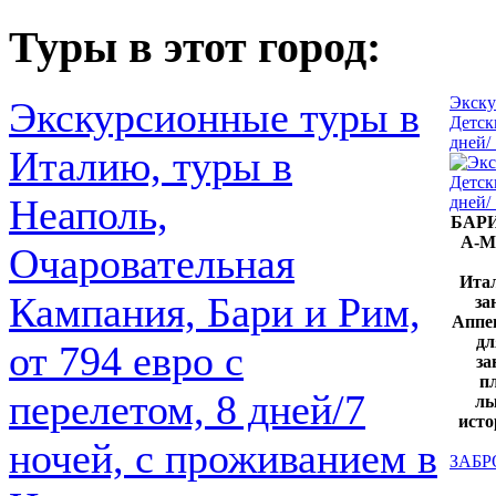
Туры в этот город:
Экску
Экскурсионные туры в
Детск
дней/
Италию, туры в
Неаполь,
БАРИ
А-М
Очаровательная
Итал
Кампания, Бари и Рим,
за
Аппен
дл
от 794 евро с
за
п
перелетом, 8 дней/7
лы
исто
ночей, с проживанием в
ЗАБР